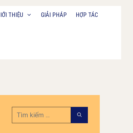
IỚI THIỆU
GIẢI PHÁP
HỢP TÁC
Tìm
kiếm
cho: