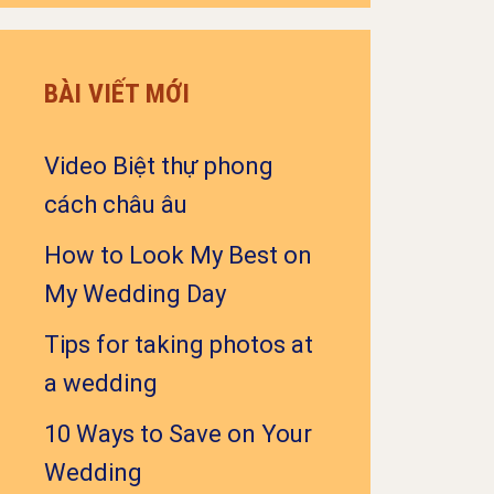
BÀI VIẾT MỚI
Video Biệt thự phong
cách châu âu
How to Look My Best on
My Wedding Day
Tips for taking photos at
a wedding
10 Ways to Save on Your
Wedding