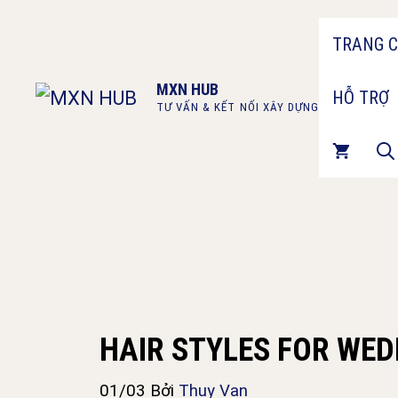
Chuyển
TRANG 
đến
nội
MXN HUB
HỖ TRỢ
dung
TƯ VẤN & KẾT NỐI XÂY DỰNG
HAIR STYLES FOR WED
01/03
Bởi
Thuy Van