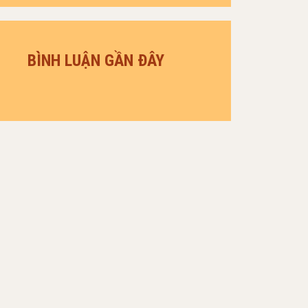
BÌNH LUẬN GẦN ĐÂY