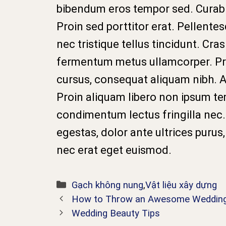
bibendum eros tempor sed. Curabi
Proin sed porttitor erat. Pellente
nec tristique tellus tincidunt. Cras
fermentum metus ullamcorper. Pr
cursus, consequat aliquam nibh. Al
Proin aliquam libero non ipsum tem
condimentum lectus fringilla nec.
egestas, dolor ante ultrices purus,
nec erat eget euismod.
Danh
Gạch không nung
,
Vật liệu xây dựng
mục
How to Throw an Awesome Wedding
Wedding Beauty Tips