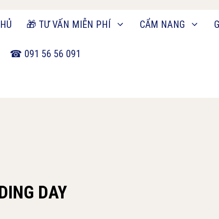
CHỦ
🎁 TƯ VẤN MIỄN PHÍ
CẨM NANG
G
☎ 091 56 56 091
DING DAY