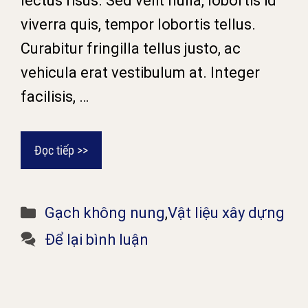
lectus risus. Sed velit nulla, lobortis id
viverra quis, tempor lobortis tellus.
Curabitur fringilla tellus justo, ac
vehicula erat vestibulum at. Integer
facilisis, …
Đọc tiếp >>
Danh
Gạch không nung
,
Vật liệu xây dựng
mục
Để lại bình luận