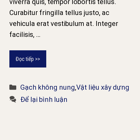
viverra quis, tempor lobortis tellus.
Curabitur fringilla tellus justo, ac
vehicula erat vestibulum at. Integer
facilisis, …
Đọc tiếp >>
Danh
Gạch không nung
,
Vật liệu xây dựng
mục
Để lại bình luận