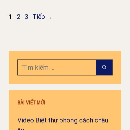
Trang
Trang
Trang
1
2
3
Tiếp
→
Tìm
kiếm
cho:
BÀI VIẾT MỚI
Video Biệt thự phong cách châu