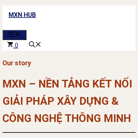
Chuyển
MXN HUB
đến
nội
MENU
dung
0
Our story
MXN – NỀN TẢNG KẾT NỐI
GIẢI PHÁP XÂY DỰNG &
CÔNG NGHỆ THÔNG MINH