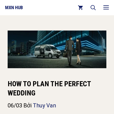
Chuyển
M
MXN HUB
đến
nội
dung
HOW TO PLAN THE PERFECT
WEDDING
06/03
Bởi
Thuy Van