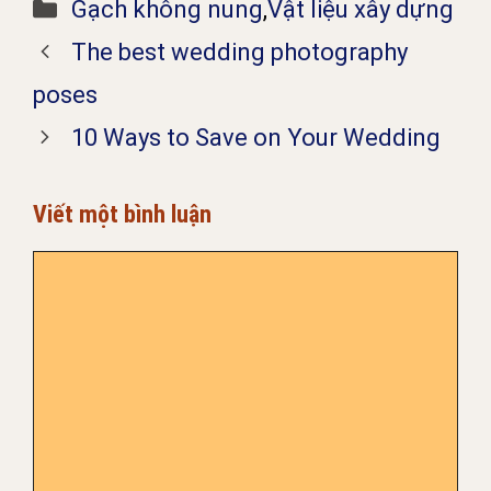
Danh
Gạch không nung
,
Vật liệu xây dựng
mục
The best wedding photography
poses
10 Ways to Save on Your Wedding
Viết một bình luận
Bình
luận