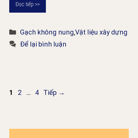
Đọc tiếp >>
Danh
Gạch không nung
,
Vật liệu xây dựng
mục
Để lại bình luận
Trang
Trang
Trang
1
2
…
4
Tiếp
→