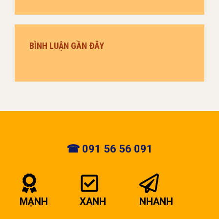
BÌNH LUẬN GẦN ĐÂY
☎ 091 56 56 091
MẠNH
XANH
NHANH