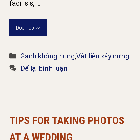
facilisis, …
Đọc tiếp >>
Danh
Gạch không nung
,
Vật liệu xây dựng
mục
Để lại bình luận
TIPS FOR TAKING PHOTOS
AT A WEDDING