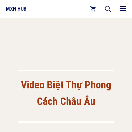
Chuyển
M
MXN HUB
đến
nội
dung
Video Biệt Thự Phong
Cách Châu Âu