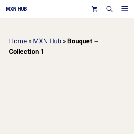
Chuyển
M
MXN HUB
đến
nội
dung
Home
»
MXN Hub
»
Bouquet –
Collection 1