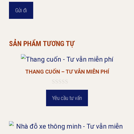
SẢN PHẨM TƯƠNG TỰ
THANG CUỐN – TƯ VẪN MIỄN PHÍ
0
n
Yêu cầu tư vấn
g
o
à
i
5