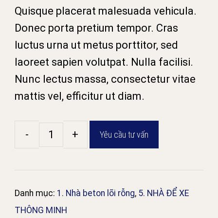
Quisque placerat malesuada vehicula.
Donec porta pretium tempor. Cras
luctus urna ut metus porttitor, sed
laoreet sapien volutpat. Nulla facilisi.
Nunc lectus massa, consectetur vitae
mattis vel, efficitur ut diam.
Yêu cầu tư vấn
Bouquet
-
Collection
1
Danh mục:
1. Nhà beton lõi rỗng
,
5. NHÀ ĐỂ XE
số
THÔNG MINH