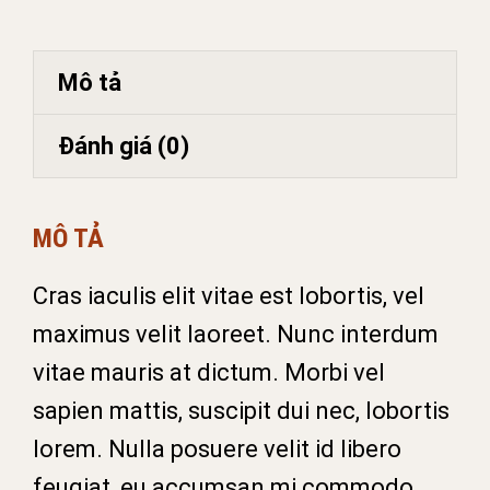
lượng
Mô tả
Đánh giá (0)
MÔ TẢ
Cras iaculis elit vitae est lobortis, vel
maximus velit laoreet. Nunc interdum
vitae mauris at dictum. Morbi vel
sapien mattis, suscipit dui nec, lobortis
lorem. Nulla posuere velit id libero
feugiat, eu accumsan mi commodo.