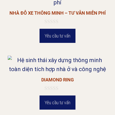
NHÀ ĐỖ XE THÔNG MINH – TƯ VẪN MIỄN PHÍ
0
n
Yêu cầu tư vấn
g
o
à
i
5
DIAMOND RING
0
n
Yêu cầu tư vấn
g
o
à