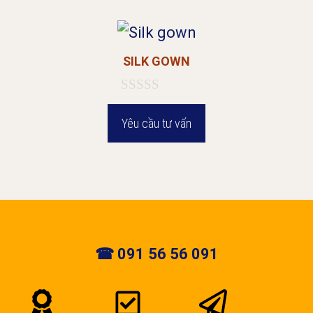
i
5
SILK GOWN
0
n
Yêu cầu tư vấn
g
o
à
i
5
☎ 091 56 56 091