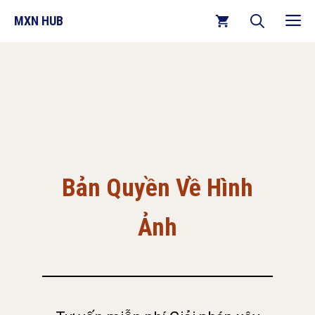
Chuyển
M
MXN HUB
đến
nội
dung
Bản Quyền Về Hình
Ảnh